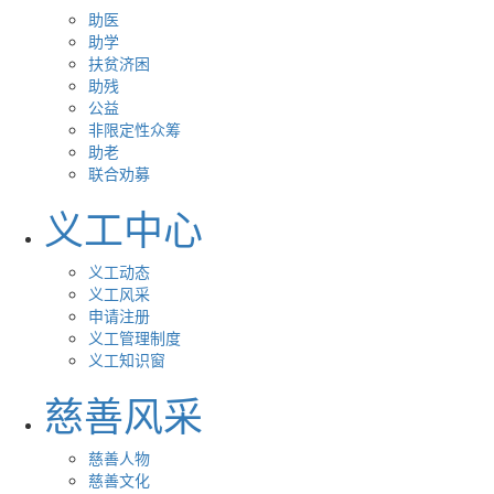
助医
助学
扶贫济困
助残
公益
非限定性众筹
助老
联合劝募
义工中心
义工动态
义工风采
申请注册
义工管理制度
义工知识窗
慈善风采
慈善人物
慈善文化