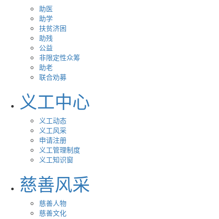
助医
助学
扶贫济困
助残
公益
非限定性众筹
助老
联合劝募
义工中心
义工动态
义工风采
申请注册
义工管理制度
义工知识窗
慈善风采
慈善人物
慈善文化