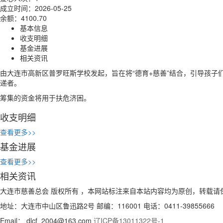
成立时间：2026-05-25
余额：4100.70
基本信息
收支明细
基金进展
相关资讯
由大连市高新区普罗旺斯学校发起，旨在将“德育+慈善”结合，引导孩子
递者。
筹集的资金将用于扶危济困。
收支明细
查看更多>>
基金进展
查看更多>>
相关资讯
大连市慈善总会 版权所有 ，本网站标注来自本站内容均为原创，转载请
地址：大连市中山区鲁迅路2号 邮编：116001 电话：0411-39855666
Email： dlcf_2004@163.com
辽ICP备13011322号-1